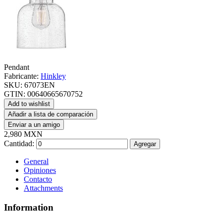
Pendant
Fabricante:
Hinkley
SKU:
67073EN
GTIN:
00640665670752
Add to wishlist
Añadir a lista de comparación
Enviar a un amigo
2,980 MXN
Cantidad:
Agregar
General
Opiniones
Contacto
Attachments
Information