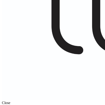
Close