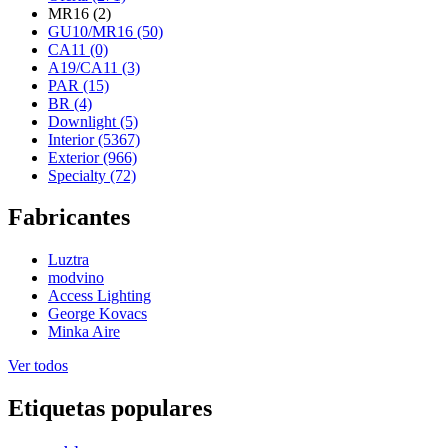
MR16 (2)
GU10/MR16 (50)
CA11 (0)
A19/CA11 (3)
PAR (15)
BR (4)
Downlight (5)
Interior (5367)
Exterior (966)
Specialty (72)
Fabricantes
Luztra
modvino
Access Lighting
George Kovacs
Minka Aire
Ver todos
Etiquetas populares