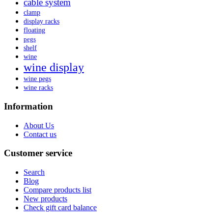
cable system
clamp
display racks
floating
pegs
shelf
wine
wine display
wine pegs
wine racks
Information
About Us
Contact us
Customer service
Search
Blog
Compare products list
New products
Check gift card balance