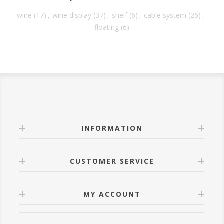
wine
(17)
,
wine display
(37)
,
shelf
(6)
,
cable system
(26)
,
floating
(6)
INFORMATION
CUSTOMER SERVICE
MY ACCOUNT