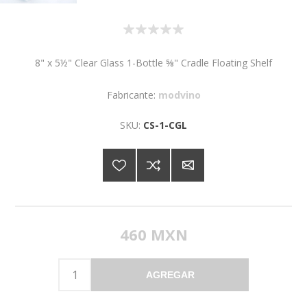
8" x 5½" Clear Glass 1-Bottle ⅝" Cradle Floating Shelf
Fabricante:
modvino
SKU:
CS-1-CGL
460 MXN
AGREGAR