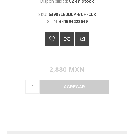
Disponibilidad:
82 en stock
SKU:
63987LEDDLP-BCH-CLR
GTIN:
641594228649
2,880 MXN
AGREGAR