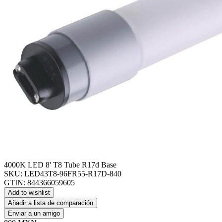
4000K LED 8' T8 Tube R17d Base
SKU:
LED43T8-96FR55-R17D-840
GTIN:
844366059605
Add to wishlist
Añadir a lista de comparación
Enviar a un amigo