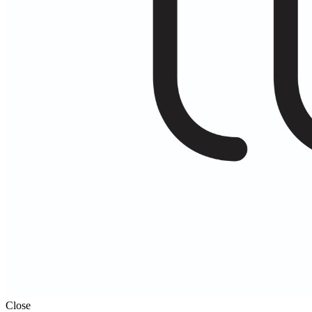
Close