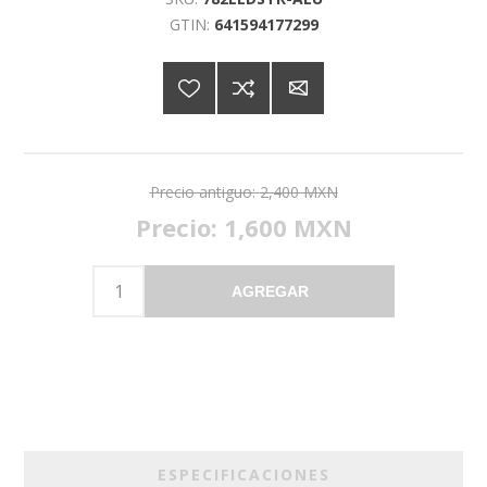
GTIN:
641594177299
Precio antiguo:
2,400 MXN
Precio:
1,600 MXN
AGREGAR
ESPECIFICACIONES