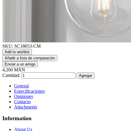
SKU:
SC18053-CM
Add to wishlist
Añadir a lista de comparación
Enviar a un amigo
4,200 MXN
Cantidad:
Agregar
General
Especificaciones
Opiniones
Contacto
Attachments
Information
About Us