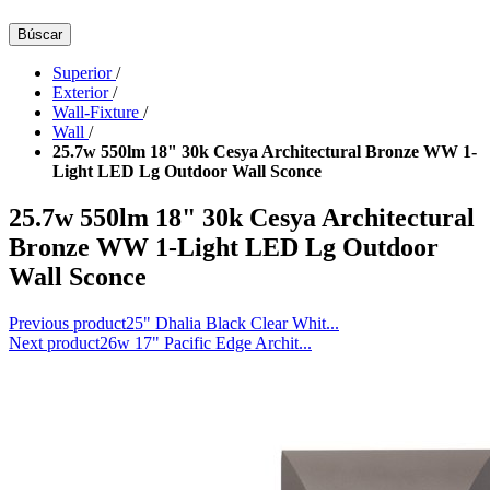
Búscar
Superior
/
Exterior
/
Wall-Fixture
/
Wall
/
25.7w 550lm 18" 30k Cesya Architectural Bronze WW 1-
Light LED Lg Outdoor Wall Sconce
25.7w 550lm 18" 30k Cesya Architectural
Bronze WW 1-Light LED Lg Outdoor
Wall Sconce
Previous product
25" Dhalia Black Clear Whit...
Next product
26w 17" Pacific Edge Archit...