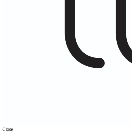
Close