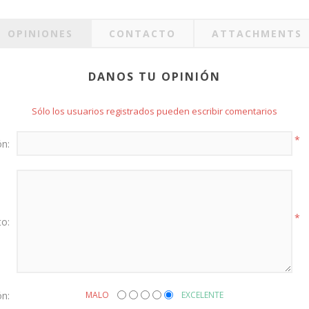
OPINIONES
CONTACTO
ATTACHMENTS
DANOS TU OPINIÓN
Sólo los usuarios registrados pueden escribir comentarios
*
ón:
*
to:
ón:
MALO
EXCELENTE