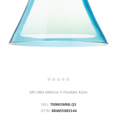
MO-Mini Melrose II Pendant AQsn
SKU:
700MOMMLQS
GTIN:
884655883344