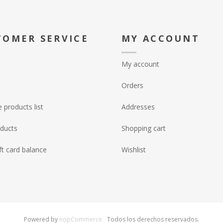
TOMER SERVICE
MY ACCOUNT
My account
Orders
products list
Addresses
ducts
Shopping cart
ft card balance
Wishlist
Powered by
nopCommerce
Todos los derechos reservados.