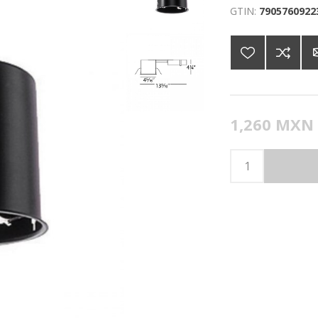
GTIN:
7905760922
1,260 MXN