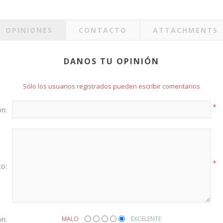
OPINIONES
CONTACTO
ATTACHMENTS
DANOS TU OPINIÓN
Sólo los usuarios registrados pueden escribir comentarios
*
ón:
*
to:
ón:
MALO
EXCELENTE