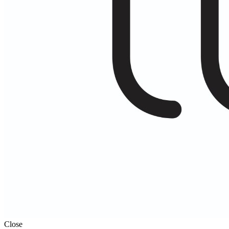
Close