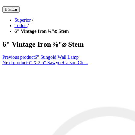
Búscar
Superior
/
Todos
/
6" Vintage Iron ⅝"⌀ Stem
6" Vintage Iron ⅝"⌀ Stem
Previous product
6" Sungold Wall Lamp
Next product
6" X 2.5" Sawyer/Carson Cle...