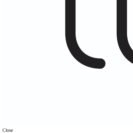
Close