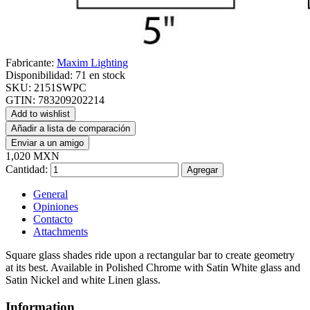
Fabricante:
Maxim Lighting
Disponibilidad:
71 en stock
SKU:
2151SWPC
GTIN:
783209202214
Add to wishlist
Añadir a lista de comparación
Enviar a un amigo
1,020 MXN
Cantidad:
Agregar
General
Opiniones
Contacto
Attachments
Square glass shades ride upon a rectangular bar to create geometry
at its best. Available in Polished Chrome with Satin White glass and
Satin Nickel and white Linen glass.
Information