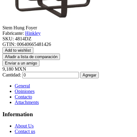
Stem Hung Foyer
Fabricante:
Hinkley
SKU:
4814DZ
GTIN:
00640665481426
Add to wishlist
Añadir a lista de comparación
Enviar a un amigo
9,180 MXN
Cantidad:
Agregar
General
Opiniones
Contacto
Attachments
Information
About Us
Contact us