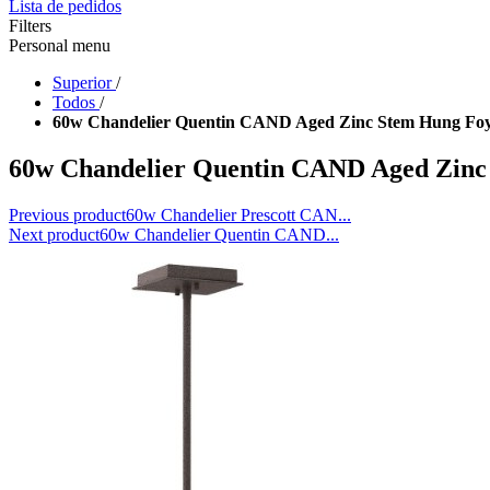
Lista de pedidos
Filters
Personal menu
Superior
/
Todos
/
60w Chandelier Quentin CAND Aged Zinc Stem Hung Fo
60w Chandelier Quentin CAND Aged Zinc
Previous product
60w Chandelier Prescott CAN...
Next product
60w Chandelier Quentin CAND...