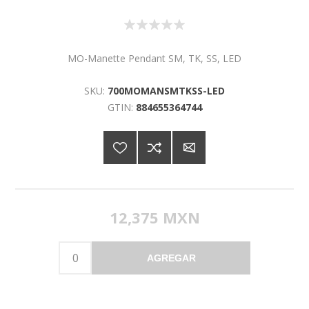
MO-Manette Pendant SM, TK, SS, LED
SKU:
700MOMANSMTKSS-LED
GTIN:
884655364744
12,375 MXN
AGREGAR