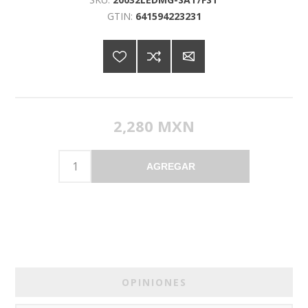
GTIN:
641594223231
2,280 MXN
AGREGAR
OPINIONES