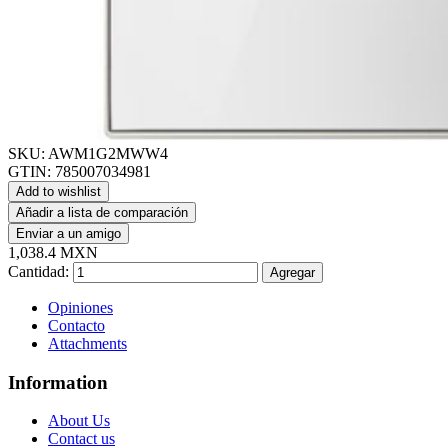
SKU:
AWM1G2MWW4
GTIN:
785007034981
Add to wishlist
Añadir a lista de comparación
Enviar a un amigo
1,038.4 MXN
Cantidad:
Agregar
Opiniones
Contacto
Attachments
Information
About Us
Contact us