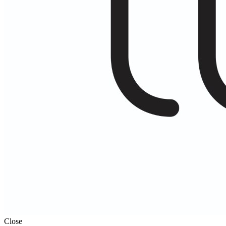
Close