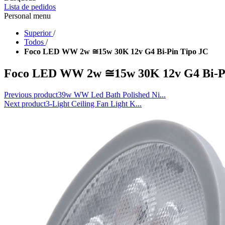
Lista de pedidos
Personal menu
Superior
/
Todos
/
Foco LED WW 2w ≅15w 30K 12v G4 Bi-Pin Tipo JC
Foco LED WW 2w ≅15w 30K 12v G4 Bi-Pi
Previous product
39w WW Led Bath Polished Ni...
Next product
3-Light Ceiling Fan Light K...