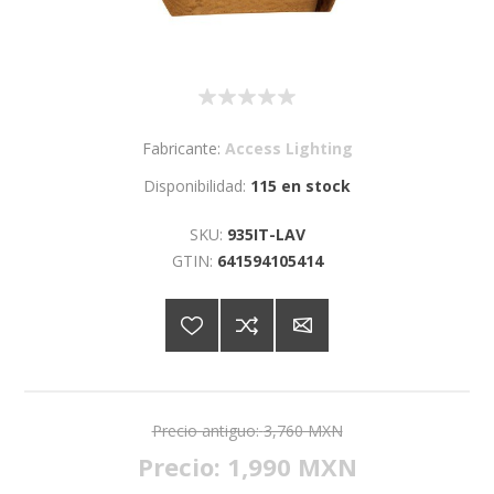
Fabricante:
Access Lighting
Disponibilidad:
115 en stock
SKU:
935IT-LAV
GTIN:
641594105414
Precio antiguo:
3,760 MXN
Precio:
1,990 MXN