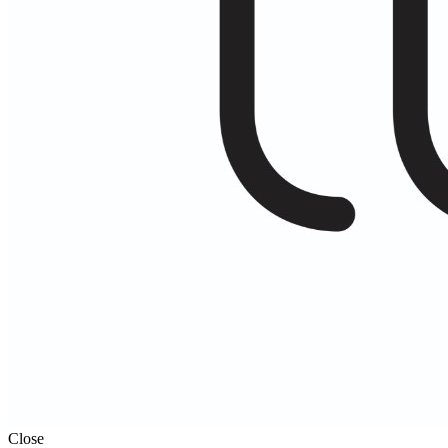
Close