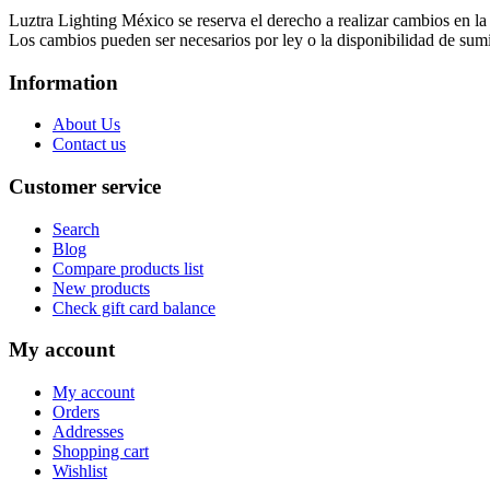
Luztra Lighting México se reserva el derecho a realizar cambios en l
Los cambios pueden ser necesarios por ley o la disponibilidad de sumin
Information
About Us
Contact us
Customer service
Search
Blog
Compare products list
New products
Check gift card balance
My account
My account
Orders
Addresses
Shopping cart
Wishlist