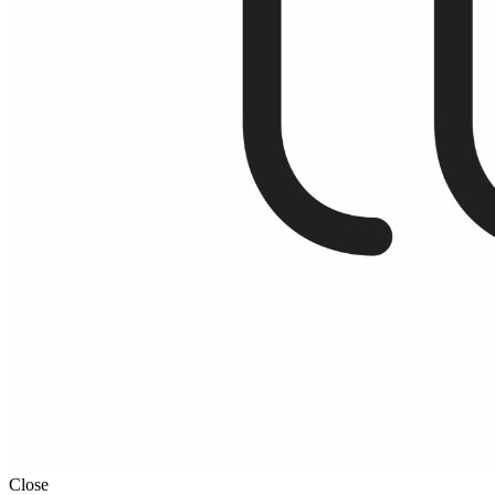
Close