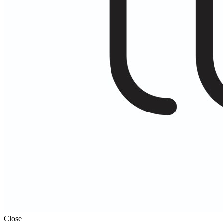
Close