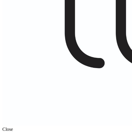
Close