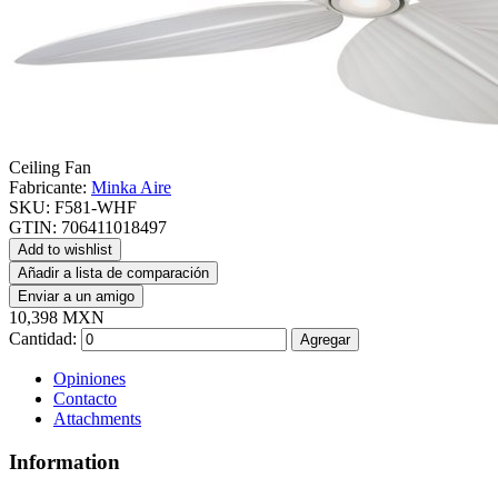
Ceiling Fan
Fabricante:
Minka Aire
SKU:
F581-WHF
GTIN:
706411018497
Add to wishlist
Añadir a lista de comparación
Enviar a un amigo
10,398 MXN
Cantidad:
Agregar
Opiniones
Contacto
Attachments
Information