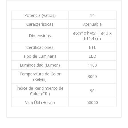
Potencia (Vatios)
14
Características
Atenuable
ø5⅛" x h4½" | ø13 x
Dimensions
h11.4 cm
Certificaciones
ETL
Tipo de Luminaria
LED
Luminosidad (Lumen)
1100
Temperatura de Color
3000
(Kelvin)
Índice de Rendimiento de
90
Color (CRI)
Vida Útil (Horas)
50000