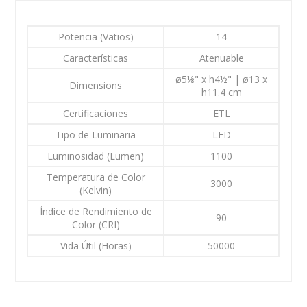
Potencia (Vatios)
14
Características
Atenuable
ø5⅛" x h4½" | ø13 x
Dimensions
h11.4 cm
Certificaciones
ETL
Tipo de Luminaria
LED
Luminosidad (Lumen)
1100
Temperatura de Color
3000
(Kelvin)
Índice de Rendimiento de
90
Color (CRI)
Vida Útil (Horas)
50000