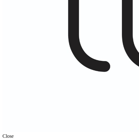
Close