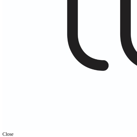
Close