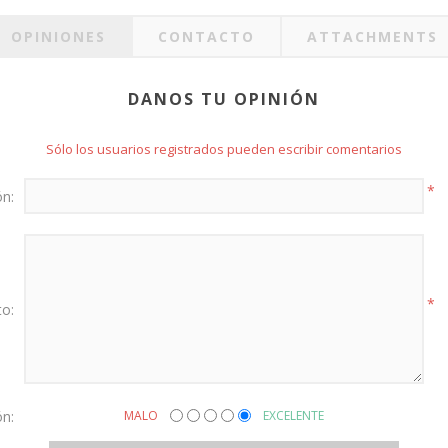
OPINIONES
CONTACTO
ATTACHMENTS
DANOS TU OPINIÓN
Sólo los usuarios registrados pueden escribir comentarios
*
ón:
*
to:
ón:
MALO
EXCELENTE