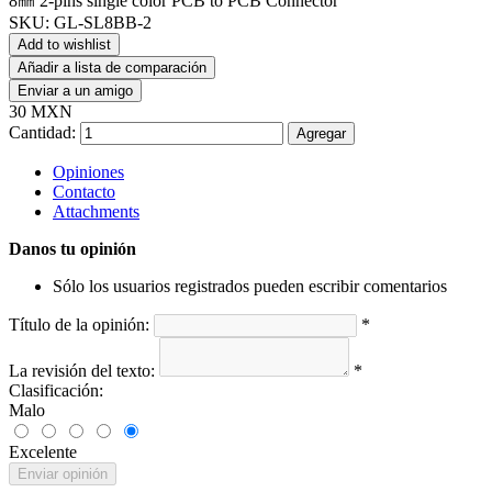
8㎜ 2-pins single color PCB to PCB Connector
SKU:
GL-SL8BB-2
Add to wishlist
Añadir a lista de comparación
Enviar a un amigo
30 MXN
Cantidad:
Agregar
Opiniones
Contacto
Attachments
Danos tu opinión
Sólo los usuarios registrados pueden escribir comentarios
Título de la opinión:
*
La revisión del texto:
*
Clasificación:
Malo
Excelente
Enviar opinión