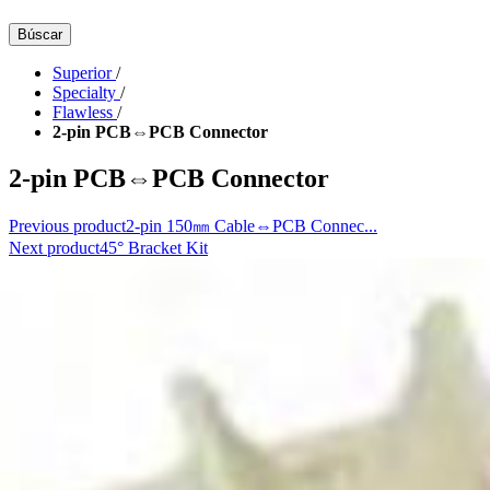
Búscar
Superior
/
Specialty
/
Flawless
/
2-pin PCB⇔PCB Connector
2-pin PCB⇔PCB Connector
Previous product
2-pin 150㎜ Cable⇔PCB Connec...
Next product
45° Bracket Kit