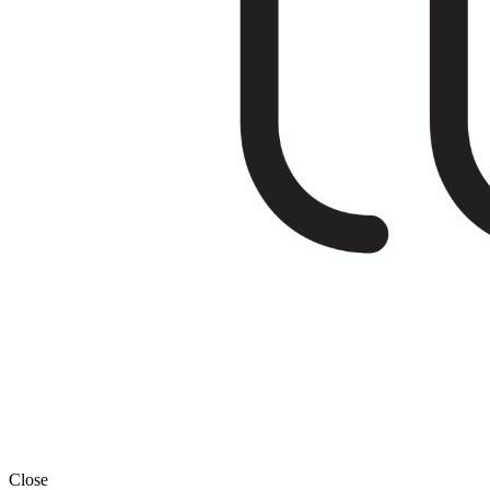
Close