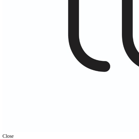
Close