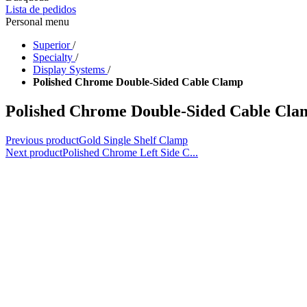
Lista de pedidos
Personal menu
Superior
/
Specialty
/
Display Systems
/
Polished Chrome Double-Sided Cable Clamp
Polished Chrome Double-Sided Cable Cla
Previous product
Gold Single Shelf Clamp
Next product
Polished Chrome Left Side C...