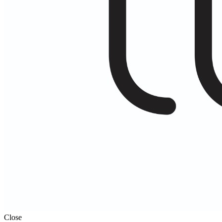
Close