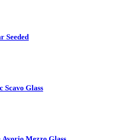
ar Seeded
c Scavo Glass
 Avorio Mezzo Glass