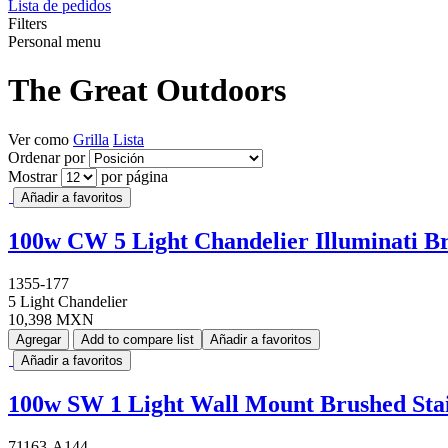
Lista de pedidos
Filters
Personal menu
The Great Outdoors
Ver como
Grilla
Lista
Ordenar por
Mostrar
por página
Añadir a favoritos
100w CW 5 Light Chandelier Illuminati Br
1355-177
5 Light Chandelier
10,398 MXN
Agregar
Add to compare list
Añadir a favoritos
Añadir a favoritos
100w SW 1 Light Wall Mount Brushed Stain
71163-A144