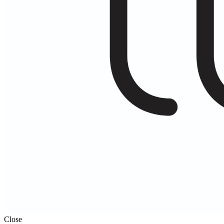
Close