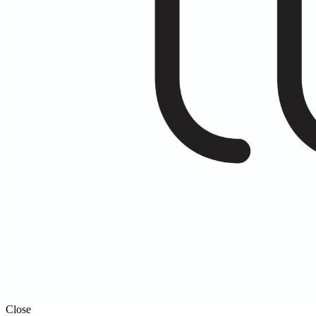
Close