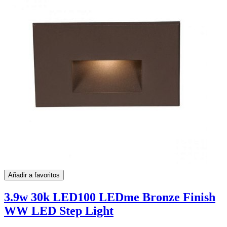
Añadir a favoritos
3.9w 30k LED100 LEDme Bronze Finish
WW LED Step Light