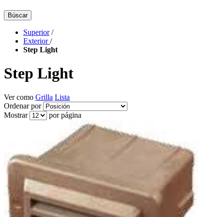
Búscar
Superior
/
Exterior
/
Step Light
Step Light
Ver como
Grilla
Lista
Ordenar por
Mostrar
por página