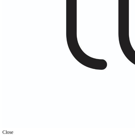
Close