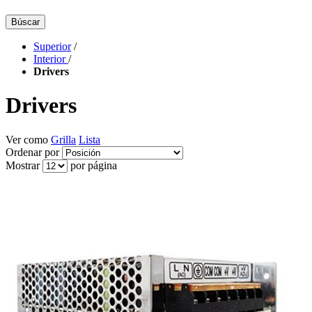
Búscar
Superior
/
Interior
/
Drivers
Drivers
Ver como
Grilla
Lista
Ordenar por
Mostrar
por página