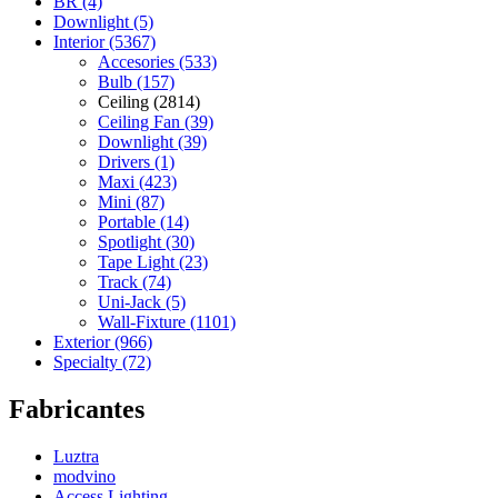
BR (4)
Downlight (5)
Interior (5367)
Accesories (533)
Bulb (157)
Ceiling (2814)
Ceiling Fan (39)
Downlight (39)
Drivers (1)
Maxi (423)
Mini (87)
Portable (14)
Spotlight (30)
Tape Light (23)
Track (74)
Uni-Jack (5)
Wall-Fixture (1101)
Exterior (966)
Specialty (72)
Fabricantes
Luztra
modvino
Access Lighting