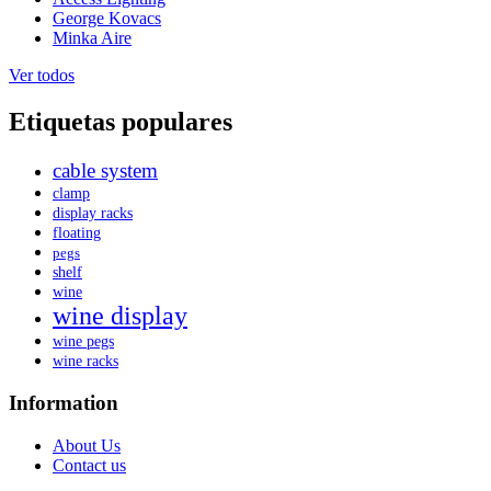
George Kovacs
Minka Aire
Ver todos
Etiquetas populares
cable system
clamp
display racks
floating
pegs
shelf
wine
wine display
wine pegs
wine racks
Information
About Us
Contact us