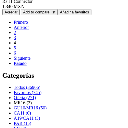
Rail I-Connector
1,340 MXN
Agregar
Add to compare list
Añadir a favoritos
Primero
Anterior
2
3
4
5
6
Siguiente
Pasado
Categorías
Todos (36966)
Favoritos (745)
Oferta (271)
MR16 (2)
GU10/MR16 (50)
CA11 (0)
A19/CA11 (3)
PAR (15)