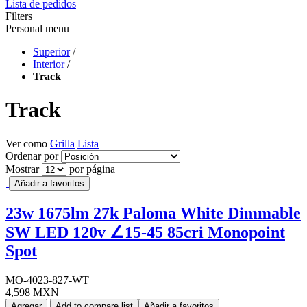
Lista de pedidos
Filters
Personal menu
Superior
/
Interior
/
Track
Track
Ver como
Grilla
Lista
Ordenar por
Mostrar
por página
Añadir a favoritos
23w 1675lm 27k Paloma White Dimmable
SW LED 120v ∠15-45 85cri Monopoint
Spot
MO-4023-827-WT
4,598 MXN
Agregar
Add to compare list
Añadir a favoritos